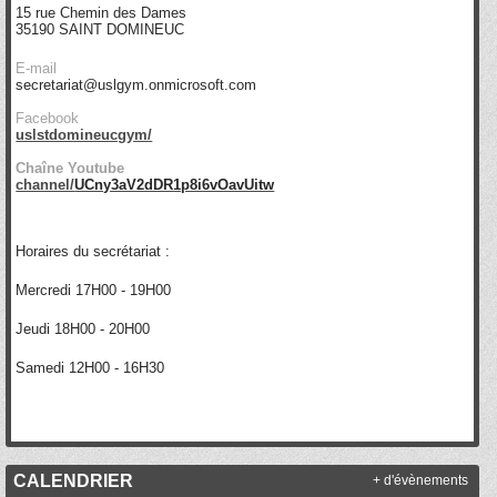
15 rue Chemin des Dames
35190
SAINT DOMINEUC
E-mail
secretariat@uslgym.onmicrosoft.com
Facebook
uslstdomineucgym/
Chaîne Youtube
channel/
UCny3aV2dDR1p8i6vOavUitw
Horaires du secrétariat :
Mercredi 17H00 - 19H00
Jeudi 18H00 - 20H00
Samedi 12H00 - 16H30
CALENDRIER
+ d'évènements