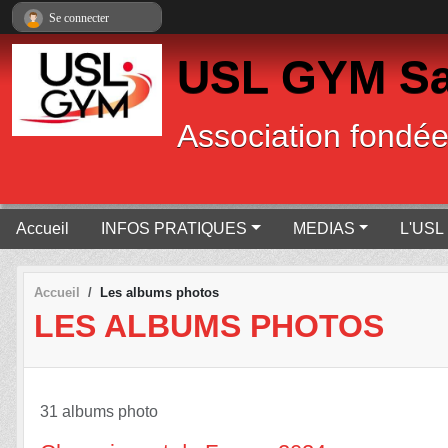
Panneau de gestion des cookies
Se connecter
USL GYM Sa
Association fondé
Accueil
INFOS PRATIQUES
MEDIAS
L'USL 
Accueil
Les albums photos
LES ALBUMS PHOTOS
31 albums photo