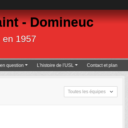
int - Domineuc
e en 1957
en question
L'histoire de l'USL
Contact et plan