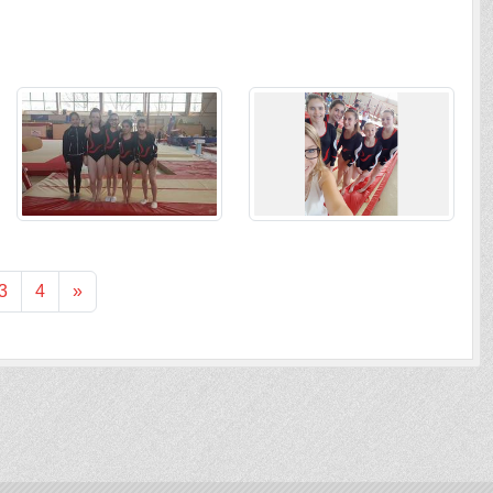
3
4
»