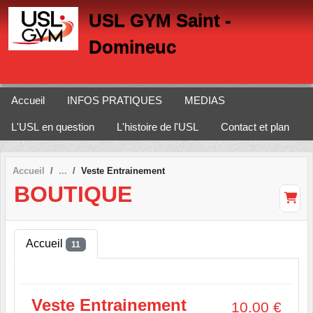
Panneau de gestion des cookies
USL GYM Saint -
Domineuc
Accueil
INFOS PRATIQUES
MEDIAS
L'USL en question
L'histoire de l'USL
Contact et plan
Accueil
Veste Entrainement
BOUTIQUE
Accueil
11
Veste Entrainement
10.00
€