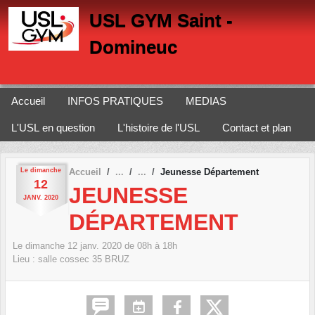
Panneau de gestion des cookies
USL GYM Saint -
Domineuc
Accueil
INFOS PRATIQUES
MEDIAS
L'USL en question
L'histoire de l'USL
Contact et plan
Le
dimanche
Accueil
Jeunesse Département
12
JEUNESSE
JANV.
2020
DÉPARTEMENT
Le
dimanche
12
janv.
2020
de 08h à 18h
Lieu :
salle cossec
35
BRUZ