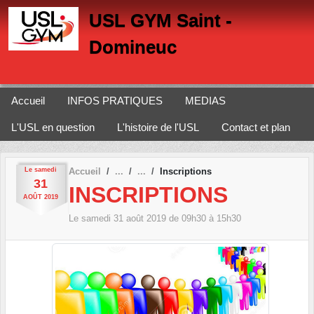
Panneau de gestion des cookies
USL GYM Saint -
Domineuc
Accueil
INFOS PRATIQUES
MEDIAS
L'USL en question
L'histoire de l'USL
Contact et plan
Le
samedi
Accueil
Inscriptions
31
INSCRIPTIONS
AOÛT
2019
Le
samedi
31
août
2019
de 09h30 à 15h30