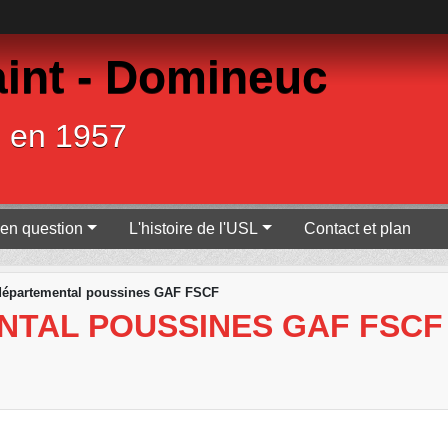
int - Domineuc
e en 1957
en question
L'histoire de l'USL
Contact et plan
départemental poussines GAF FSCF
NTAL POUSSINES GAF FSCF