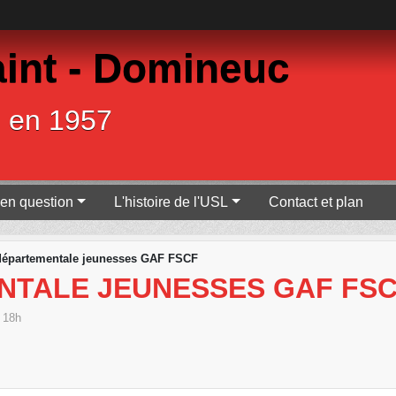
int - Domineuc
e en 1957
en question
L'histoire de l'USL
Contact et plan
départementale jeunesses GAF FSCF
NTALE JEUNESSES GAF FS
 18h