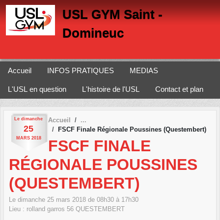
Panneau de gestion des cookies
USL GYM Saint -
Domineuc
Accueil
INFOS PRATIQUES
MEDIAS
L'USL en question
L'histoire de l'USL
Contact et plan
Le
dimanche
Accueil
25
FSCF Finale Régionale Poussines (Questembert)
MARS
2018
FSCF FINALE
RÉGIONALE POUSSINES
(QUESTEMBERT)
Le
dimanche
25
mars
2018
de 08h30 à 17h30
Lieu :
rolland garros
56
QUESTEMBERT