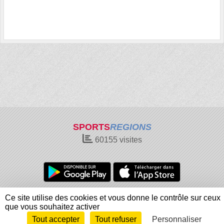
SPORTS
REGIONS
60155
visites
Charte cookies
Gestion des cookies
Ce site utilise des cookies et vous donne le contrôle sur ceux
Informations légales
Signaler un contenu inapproprié
que vous souhaitez activer
Tout accepter
Tout refuser
Personnaliser
Envie de participer ?
Connexion