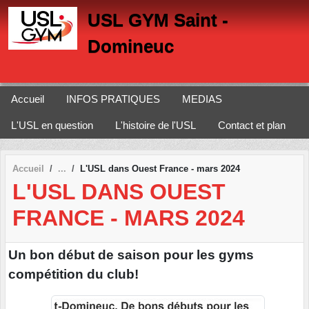
Panneau de gestion des cookies
USL GYM Saint -
Domineuc
Accueil
INFOS PRATIQUES
MEDIAS
L'USL en question
L'histoire de l'USL
Contact et plan
Accueil
L'USL dans Ouest France - mars 2024
L'USL DANS OUEST
FRANCE - MARS 2024
Un bon début de saison pour les gyms
compétition du club!